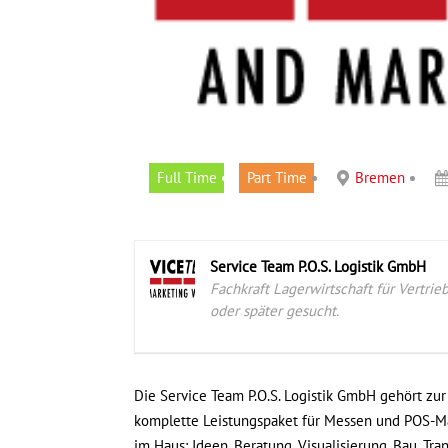
Full Time
Part Time
Bremen
Service Team P.O.S. Logistik GmbH
Fachkraft Lagerwirtschaft für Vertrie
oder später gesucht.
Die Service Team P.O.S. Logistik GmbH gehört zu
komplette Leistungspaket für Messen und POS-M
im Haus: Ideen, Beratung, Visualisierung, Bau, Tra