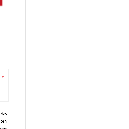
te
 das
iten
 was