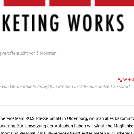
Veröffentlicht vor 3 Monaten
Websi
b von Werbeartikeln (m/w/d) in Bremen in Voll- oder Teilzeit zu sofort
r Serviceteam P.O.S. Messe GmbH in Oldenburg, wo man alles bekommt:
arketing. Zur Umsetzung der Aufgaben haben wir sämtliche Möglichke
nsport und Personal. Als Full-Service-Dienstleister bieten wir lückenlos,