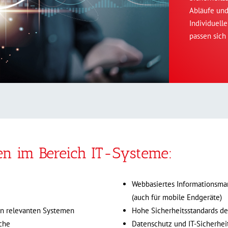
Abläufe und
Individuell
passen sich
en im Bereich IT-Systeme:
Webbasiertes Informationsm
(auch für mobile Endgeräte)
len relevanten Systemen
Hohe Sicherheitsstandards d
iche
Datenschutz und IT-Sicherhei