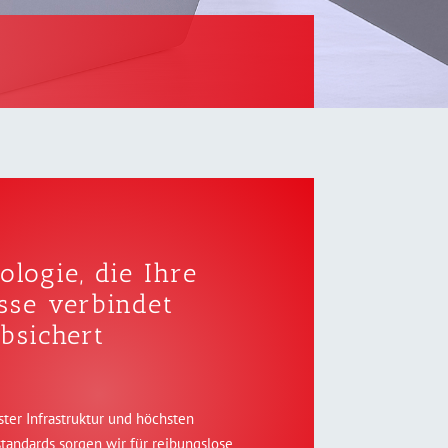
ologie, die Ihre
sse verbindet
bsichert
ter Infrastruktur und höchsten
tandards sorgen wir für reibungslose